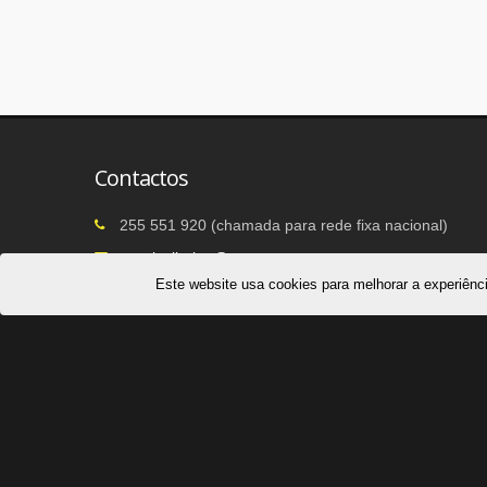
Contactos
255 551 920 (chamada para rede fixa nacional)
cecajuvibaiao@sapo.pt
Este website usa cookies para melhorar a experiênci
Largo da Liberdade, nº 3422
4640-440 Baião, Santa Leocádia e Mesquinhata