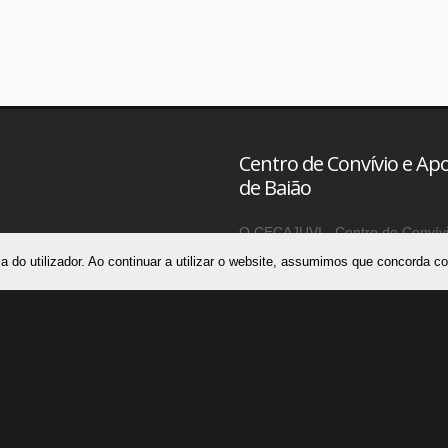
Centro de Convívio e Apo
de Baião
O CECAJUVI - Centro de Convívio
Particular de Solidariedade Soci
a do utilizador. Ao continuar a utilizar o website, assumimos que concorda 
Santa Leocádia e Mesquinhata, Co
o nº 42/00 no Livro das Associa
Social, abrangendo nas suas ati
Mesquinhata, Ribadouro e Ance