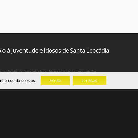
io à Juventude e Idosos de Santa Leocádia
 e Apoio à Juventude e Idosos é uma Instituição
al, sediada no Largo da Liberdade nº 3422 - Freguesia de
Aceito
Ler Mais
com o uso de cookies.
ncelho de Baião, Distrito do Porto - e está inscrita com
ções de Solidariedade Social da Direção Geral de Acão
vidades e serviços as freguesias de Santa Leocádia e
de e Gôve.